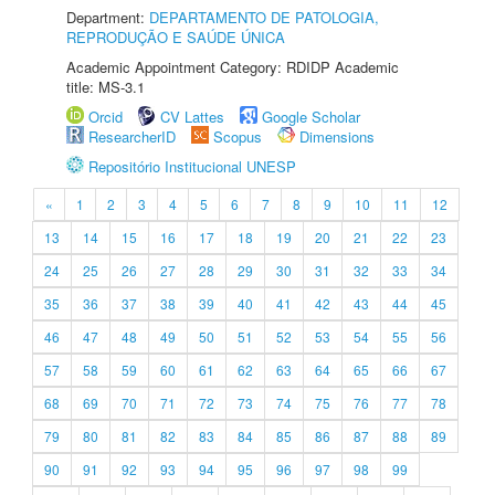
Department:
DEPARTAMENTO DE PATOLOGIA,
REPRODUÇÃO E SAÚDE ÚNICA
Academic Appointment Category: RDIDP Academic
title: MS-3.1
Orcid
CV Lattes
Google Scholar
ResearcherID
Scopus
Dimensions
Repositório Institucional UNESP
«
1
2
3
4
5
6
7
8
9
10
11
12
13
14
15
16
17
18
19
20
21
22
23
24
25
26
27
28
29
30
31
32
33
34
35
36
37
38
39
40
41
42
43
44
45
46
47
48
49
50
51
52
53
54
55
56
57
58
59
60
61
62
63
64
65
66
67
68
69
70
71
72
73
74
75
76
77
78
79
80
81
82
83
84
85
86
87
88
89
90
91
92
93
94
95
96
97
98
99