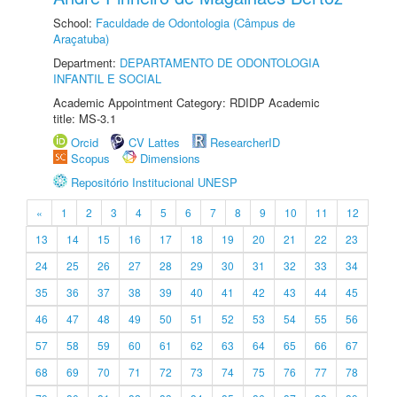
School:
Faculdade de Odontologia (Câmpus de
Araçatuba)
Department:
DEPARTAMENTO DE ODONTOLOGIA
INFANTIL E SOCIAL
Academic Appointment Category: RDIDP Academic
title: MS-3.1
Orcid
CV Lattes
ResearcherID
Scopus
Dimensions
Repositório Institucional UNESP
«
1
2
3
4
5
6
7
8
9
10
11
12
13
14
15
16
17
18
19
20
21
22
23
24
25
26
27
28
29
30
31
32
33
34
35
36
37
38
39
40
41
42
43
44
45
46
47
48
49
50
51
52
53
54
55
56
57
58
59
60
61
62
63
64
65
66
67
68
69
70
71
72
73
74
75
76
77
78