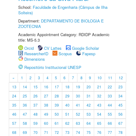
School:
Faculdade de Engenharia (Câmpus de Ilha
Solteira)
Department:
DEPARTAMENTO DE BIOLOGIA E
ZOOTECNIA
Academic Appointment Category: RDIDP Academic
title: MS-5.3
Orcid
CV Lattes
Google Scholar
ResearcherID
Scopus
Fapesp
Dimensions
Repositório Institucional UNESP
«
1
2
3
4
5
6
7
8
9
10
11
12
13
14
15
16
17
18
19
20
21
22
23
24
25
26
27
28
29
30
31
32
33
34
35
36
37
38
39
40
41
42
43
44
45
46
47
48
49
50
51
52
53
54
55
56
57
58
59
60
61
62
63
64
65
66
67
68
69
70
71
72
73
74
75
76
77
78