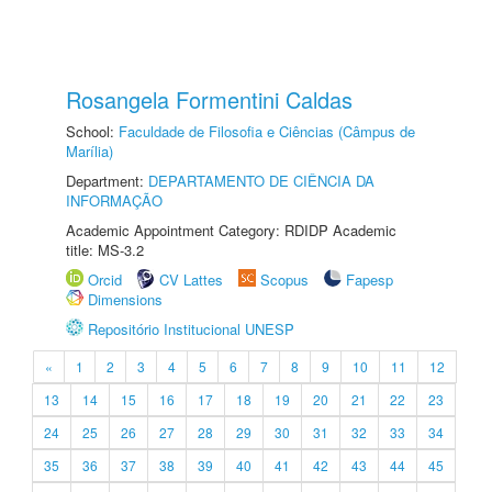
Rosangela Formentini Caldas
School:
Faculdade de Filosofia e Ciências (Câmpus de
Marília)
Department:
DEPARTAMENTO DE CIÊNCIA DA
INFORMAÇÃO
Academic Appointment Category: RDIDP Academic
title: MS-3.2
Orcid
CV Lattes
Scopus
Fapesp
Dimensions
Repositório Institucional UNESP
«
1
2
3
4
5
6
7
8
9
10
11
12
13
14
15
16
17
18
19
20
21
22
23
24
25
26
27
28
29
30
31
32
33
34
35
36
37
38
39
40
41
42
43
44
45