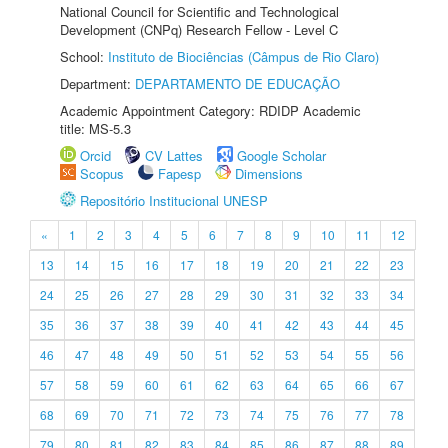
National Council for Scientific and Technological
Development (CNPq) Research Fellow - Level C
School:
Instituto de Biociências (Câmpus de Rio Claro)
Department:
DEPARTAMENTO DE EDUCAÇÃO
Academic Appointment Category: RDIDP Academic
title: MS-5.3
Orcid
CV Lattes
Google Scholar
Scopus
Fapesp
Dimensions
Repositório Institucional UNESP
«
1
2
3
4
5
6
7
8
9
10
11
12
13
14
15
16
17
18
19
20
21
22
23
24
25
26
27
28
29
30
31
32
33
34
35
36
37
38
39
40
41
42
43
44
45
46
47
48
49
50
51
52
53
54
55
56
57
58
59
60
61
62
63
64
65
66
67
68
69
70
71
72
73
74
75
76
77
78
79
80
81
82
83
84
85
86
87
88
89