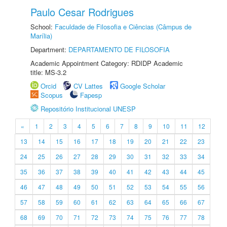
Paulo Cesar Rodrigues
School:
Faculdade de Filosofia e Ciências (Câmpus de
Marília)
Department:
DEPARTAMENTO DE FILOSOFIA
Academic Appointment Category: RDIDP Academic
title: MS-3.2
Orcid
CV Lattes
Google Scholar
Scopus
Fapesp
Repositório Institucional UNESP
«
1
2
3
4
5
6
7
8
9
10
11
12
13
14
15
16
17
18
19
20
21
22
23
24
25
26
27
28
29
30
31
32
33
34
35
36
37
38
39
40
41
42
43
44
45
46
47
48
49
50
51
52
53
54
55
56
57
58
59
60
61
62
63
64
65
66
67
68
69
70
71
72
73
74
75
76
77
78