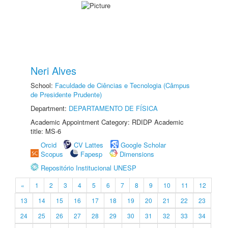
Neri Alves
School:
Faculdade de Ciências e Tecnologia (Câmpus
de Presidente Prudente)
Department:
DEPARTAMENTO DE FÍSICA
Academic Appointment Category: RDIDP Academic
title: MS-6
Orcid
CV Lattes
Google Scholar
Scopus
Fapesp
Dimensions
Repositório Institucional UNESP
«
1
2
3
4
5
6
7
8
9
10
11
12
13
14
15
16
17
18
19
20
21
22
23
24
25
26
27
28
29
30
31
32
33
34