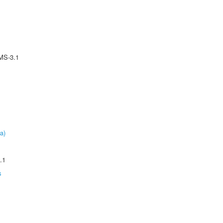
MS-3.1
a)
.1
s