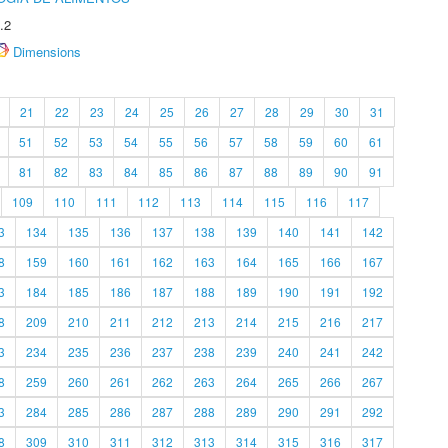
.2
Dimensions
21
22
23
24
25
26
27
28
29
30
31
51
52
53
54
55
56
57
58
59
60
61
81
82
83
84
85
86
87
88
89
90
91
109
110
111
112
113
114
115
116
117
3
134
135
136
137
138
139
140
141
142
8
159
160
161
162
163
164
165
166
167
3
184
185
186
187
188
189
190
191
192
8
209
210
211
212
213
214
215
216
217
3
234
235
236
237
238
239
240
241
242
8
259
260
261
262
263
264
265
266
267
3
284
285
286
287
288
289
290
291
292
8
309
310
311
312
313
314
315
316
317