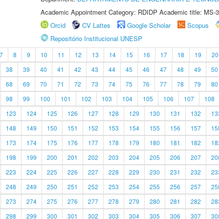
Academic Appointment Category: RDIDP Academic title: MS-3
Orcid
CV Lattes
Google Scholar
Scopus
Repositório Institucional UNESP
7
8
9
10
11
12
13
14
15
16
17
18
19
20
38
39
40
41
42
43
44
45
46
47
48
49
50
68
69
70
71
72
73
74
75
76
77
78
79
80
98
99
100
101
102
103
104
105
106
107
108
123
124
125
126
127
128
129
130
131
132
13
148
149
150
151
152
153
154
155
156
157
15
173
174
175
176
177
178
179
180
181
182
18
198
199
200
201
202
203
204
205
206
207
20
223
224
225
226
227
228
229
230
231
232
23
248
249
250
251
252
253
254
255
256
257
25
273
274
275
276
277
278
279
280
281
282
28
298
299
300
301
302
303
304
305
306
307
30