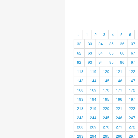
«
1
2
3
4
5
6
32
33
34
35
36
37
62
63
64
65
66
67
92
93
94
95
96
97
118
119
120
121
122
143
144
145
146
147
168
169
170
171
172
193
194
195
196
197
218
219
220
221
222
243
244
245
246
247
268
269
270
271
272
293
294
295
296
297