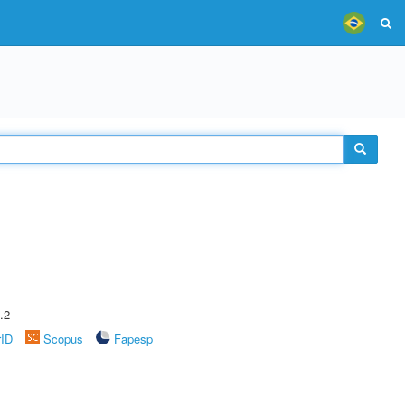
.2
rID
Scopus
Fapesp