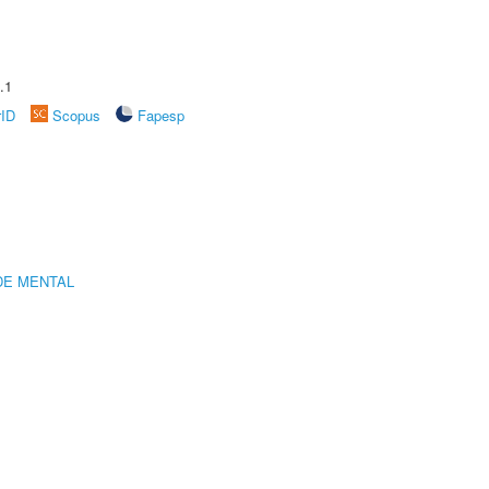
.1
rID
Scopus
Fapesp
DE MENTAL