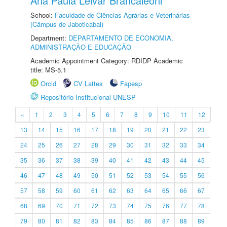
Ana Paula Leivar Brancaleoni
School:
Faculdade de Ciências Agrárias e Veterinárias
(Câmpus de Jaboticabal)
Department:
DEPARTAMENTO DE ECONOMIA,
ADMINISTRAÇÃO E EDUCAÇÃO
Academic Appointment Category: RDIDP Academic
title: MS-5.1
Orcid
CV Lattes
Fapesp
Repositório Institucional UNESP
«
1
2
3
4
5
6
7
8
9
10
11
12
13
14
15
16
17
18
19
20
21
22
23
24
25
26
27
28
29
30
31
32
33
34
35
36
37
38
39
40
41
42
43
44
45
46
47
48
49
50
51
52
53
54
55
56
57
58
59
60
61
62
63
64
65
66
67
68
69
70
71
72
73
74
75
76
77
78
79
80
81
82
83
84
85
86
87
88
89