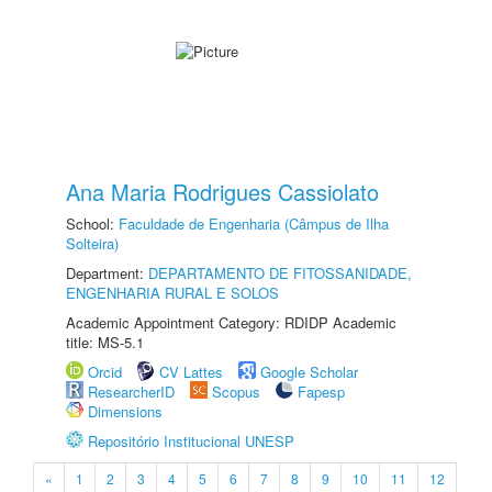
Ana Maria Rodrigues Cassiolato
School:
Faculdade de Engenharia (Câmpus de Ilha
Solteira)
Department:
DEPARTAMENTO DE FITOSSANIDADE,
ENGENHARIA RURAL E SOLOS
Academic Appointment Category: RDIDP Academic
title: MS-5.1
Orcid
CV Lattes
Google Scholar
ResearcherID
Scopus
Fapesp
Dimensions
Repositório Institucional UNESP
«
1
2
3
4
5
6
7
8
9
10
11
12