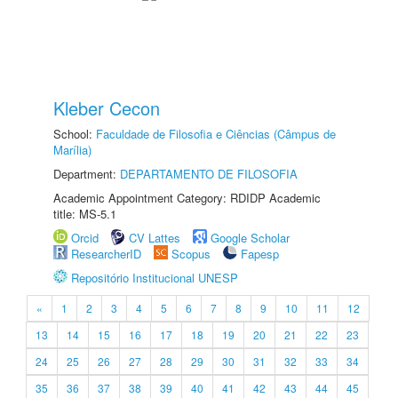
Kleber Cecon
School:
Faculdade de Filosofia e Ciências (Câmpus de
Marília)
Department:
DEPARTAMENTO DE FILOSOFIA
Academic Appointment Category: RDIDP Academic
title: MS-5.1
Orcid
CV Lattes
Google Scholar
ResearcherID
Scopus
Fapesp
Repositório Institucional UNESP
«
1
2
3
4
5
6
7
8
9
10
11
12
13
14
15
16
17
18
19
20
21
22
23
24
25
26
27
28
29
30
31
32
33
34
35
36
37
38
39
40
41
42
43
44
45