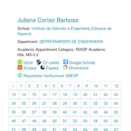
Juliana Cortez Barbosa
School:
Instituto de Ciências e Engenharia (Câmpus de
Itapeva)
Department:
DEPARTAMENTO DE ENGENHARIA
Academic Appointment Category: RDIDP Academic
title: MS-3.2
Orcid
CV Lattes
Google Scholar
Scopus
Fapesp
Dimensions
Repositório Institucional UNESP
«
1
2
3
4
5
6
7
8
9
10
11
12
13
14
15
16
17
18
19
20
21
22
23
24
25
26
27
28
29
30
31
32
33
34
35
36
37
38
39
40
41
42
43
44
45
46
47
48
49
50
51
52
53
54
55
56
57
58
59
60
61
62
63
64
65
66
67