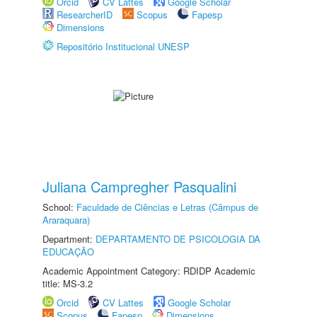
Orcid
CV Lattes
Google Scholar
ResearcherID
Scopus
Fapesp
Dimensions
Repositório Institucional UNESP
Juliana Campregher Pasqualini
School:
Faculdade de Ciências e Letras (Câmpus de
Araraquara)
Department:
DEPARTAMENTO DE PSICOLOGIA DA
EDUCAÇÃO
Academic Appointment Category: RDIDP Academic
title: MS-3.2
Orcid
CV Lattes
Google Scholar
Scopus
Fapesp
Dimensions