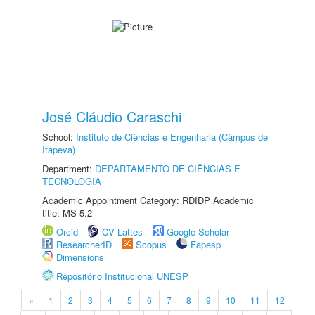
José Cláudio Caraschi
School:
Instituto de Ciências e Engenharia (Câmpus de
Itapeva)
Department:
DEPARTAMENTO DE CIÊNCIAS E
TECNOLOGIA
Academic Appointment Category: RDIDP Academic
title: MS-5.2
Orcid
CV Lattes
Google Scholar
ResearcherID
Scopus
Fapesp
Dimensions
Repositório Institucional UNESP
«
1
2
3
4
5
6
7
8
9
10
11
12