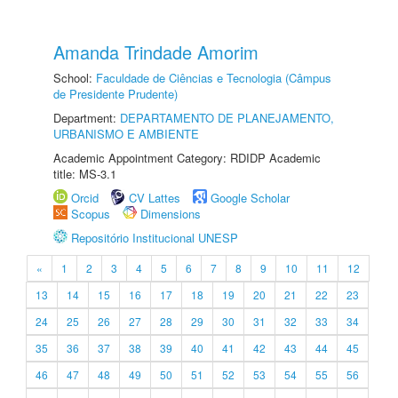
Amanda Trindade Amorim
School:
Faculdade de Ciências e Tecnologia (Câmpus
de Presidente Prudente)
Department:
DEPARTAMENTO DE PLANEJAMENTO,
URBANISMO E AMBIENTE
Academic Appointment Category: RDIDP Academic
title: MS-3.1
Orcid
CV Lattes
Google Scholar
Scopus
Dimensions
Repositório Institucional UNESP
«
1
2
3
4
5
6
7
8
9
10
11
12
13
14
15
16
17
18
19
20
21
22
23
24
25
26
27
28
29
30
31
32
33
34
35
36
37
38
39
40
41
42
43
44
45
46
47
48
49
50
51
52
53
54
55
56