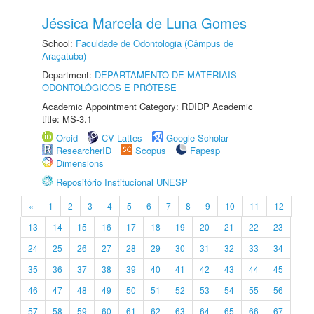
Jéssica Marcela de Luna Gomes
School:
Faculdade de Odontologia (Câmpus de
Araçatuba)
Department:
DEPARTAMENTO DE MATERIAIS
ODONTOLÓGICOS E PRÓTESE
Academic Appointment Category: RDIDP Academic
title: MS-3.1
Orcid
CV Lattes
Google Scholar
ResearcherID
Scopus
Fapesp
Dimensions
Repositório Institucional UNESP
«
1
2
3
4
5
6
7
8
9
10
11
12
13
14
15
16
17
18
19
20
21
22
23
24
25
26
27
28
29
30
31
32
33
34
35
36
37
38
39
40
41
42
43
44
45
46
47
48
49
50
51
52
53
54
55
56
57
58
59
60
61
62
63
64
65
66
67