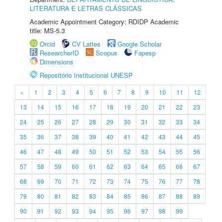
LITERATURA E LETRAS CLÁSSICAS
Academic Appointment Category: RDIDP Academic
title: MS-5.3
Orcid
CV Lattes
Google Scholar
ResearcherID
Scopus
Fapesp
Dimensions
Repositório Institucional UNESP
«
1
2
3
4
5
6
7
8
9
10
11
12
13
14
15
16
17
18
19
20
21
22
23
24
25
26
27
28
29
30
31
32
33
34
35
36
37
38
39
40
41
42
43
44
45
46
47
48
49
50
51
52
53
54
55
56
57
58
59
60
61
62
63
64
65
66
67
68
69
70
71
72
73
74
75
76
77
78
79
80
81
82
83
84
85
86
87
88
89
90
91
92
93
94
95
96
97
98
99