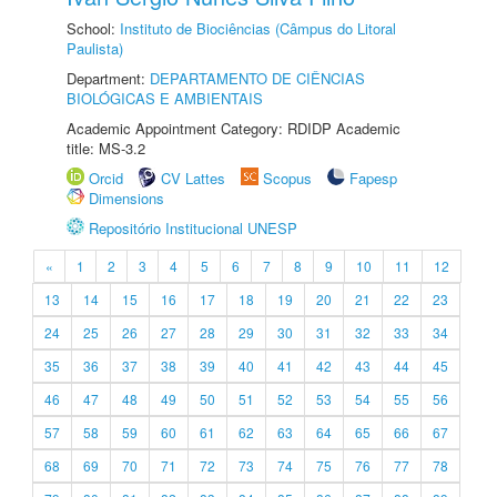
School:
Instituto de Biociências (Câmpus do Litoral
Paulista)
Department:
DEPARTAMENTO DE CIÊNCIAS
BIOLÓGICAS E AMBIENTAIS
Academic Appointment Category: RDIDP Academic
title: MS-3.2
Orcid
CV Lattes
Scopus
Fapesp
Dimensions
Repositório Institucional UNESP
«
1
2
3
4
5
6
7
8
9
10
11
12
13
14
15
16
17
18
19
20
21
22
23
24
25
26
27
28
29
30
31
32
33
34
35
36
37
38
39
40
41
42
43
44
45
46
47
48
49
50
51
52
53
54
55
56
57
58
59
60
61
62
63
64
65
66
67
68
69
70
71
72
73
74
75
76
77
78