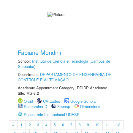
Fabiane Mondini
School:
Instituto de Ciência e Tecnologia (Câmpus de
Sorocaba)
Department:
DEPARTAMENTO DE ENGENHARIA DE
CONTROLE E AUTOMAÇÃO
Academic Appointment Category: RDIDP Academic
title: MS-3.2
Orcid
CV Lattes
Google Scholar
ResearcherID
Fapesp
Dimensions
Repositório Institucional UNESP
«
1
2
3
4
5
6
7
8
9
10
11
12