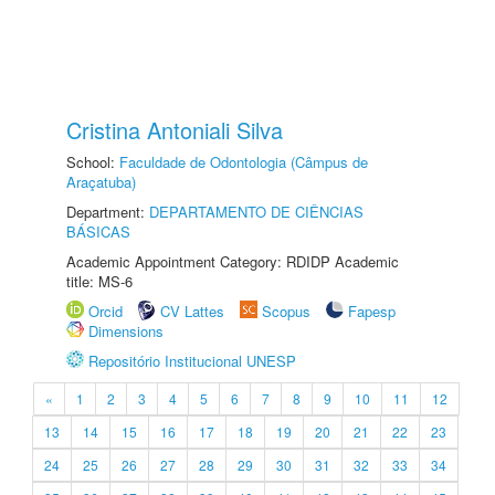
Cristina Antoniali Silva
School:
Faculdade de Odontologia (Câmpus de
Araçatuba)
Department:
DEPARTAMENTO DE CIÊNCIAS
BÁSICAS
Academic Appointment Category: RDIDP Academic
title: MS-6
Orcid
CV Lattes
Scopus
Fapesp
Dimensions
Repositório Institucional UNESP
«
1
2
3
4
5
6
7
8
9
10
11
12
13
14
15
16
17
18
19
20
21
22
23
24
25
26
27
28
29
30
31
32
33
34