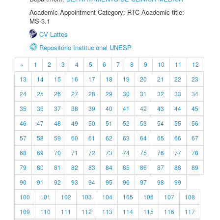
Academic Appointment Category: RTC Academic title:
MS-3.1
CV Lattes
Repositório Institucional UNESP
«
1
2
3
4
5
6
7
8
9
10
11
12
13
14
15
16
17
18
19
20
21
22
23
24
25
26
27
28
29
30
31
32
33
34
35
36
37
38
39
40
41
42
43
44
45
46
47
48
49
50
51
52
53
54
55
56
57
58
59
60
61
62
63
64
65
66
67
68
69
70
71
72
73
74
75
76
77
78
79
80
81
82
83
84
85
86
87
88
89
90
91
92
93
94
95
96
97
98
99
100
101
102
103
104
105
106
107
108
109
110
111
112
113
114
115
116
117