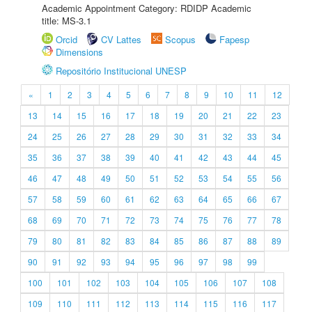
Academic Appointment Category: RDIDP Academic
title: MS-3.1
Orcid
CV Lattes
Scopus
Fapesp
Dimensions
Repositório Institucional UNESP
«
1
2
3
4
5
6
7
8
9
10
11
12
13
14
15
16
17
18
19
20
21
22
23
24
25
26
27
28
29
30
31
32
33
34
35
36
37
38
39
40
41
42
43
44
45
46
47
48
49
50
51
52
53
54
55
56
57
58
59
60
61
62
63
64
65
66
67
68
69
70
71
72
73
74
75
76
77
78
79
80
81
82
83
84
85
86
87
88
89
90
91
92
93
94
95
96
97
98
99
100
101
102
103
104
105
106
107
108
109
110
111
112
113
114
115
116
117