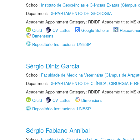
School:
Instituto de Geociências e Ciências Exatas (Câmpus d
Department:
DEPARTAMENTO DE GEOLOGIA
Academic Appointment Category: RDIDP Academic title: MS-3
Orcid
CV Lattes
Google Scholar
Researche
Dimensions
Repositório Institucional UNESP
Sérgio Diniz Garcia
School:
Faculdade de Medicina Veterinária (Câmpus de Araçat
Department:
DEPARTAMENTO DE CLÍNICA, CIRURGIA E 
Academic Appointment Category: RDIDP Academic title: MS-3
Orcid
CV Lattes
Dimensions
Repositório Institucional UNESP
Sérgio Fabiano Annibal
School:
Faculdade de Ciências e Letras (Câmpus de Assis)