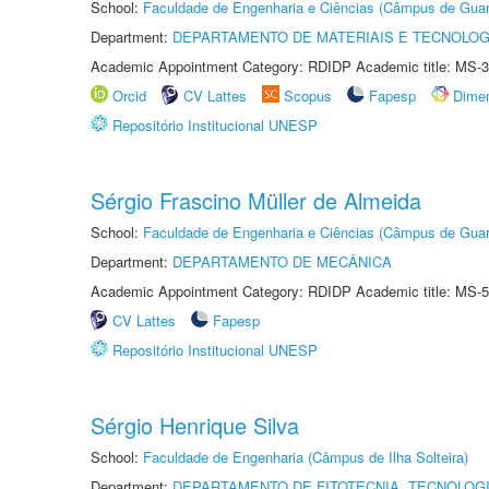
School:
Faculdade de Engenharia e Ciências (Câmpus de Guar
Department:
DEPARTAMENTO DE MATERIAIS E TECNOLOG
Academic Appointment Category: RDIDP Academic title: MS-3
Orcid
CV Lattes
Scopus
Fapesp
Dime
Repositório Institucional UNESP
Sérgio Frascino Müller de Almeida
School:
Faculdade de Engenharia e Ciências (Câmpus de Guar
Department:
DEPARTAMENTO DE MECÂNICA
Academic Appointment Category: RDIDP Academic title: MS-5
CV Lattes
Fapesp
Repositório Institucional UNESP
Sérgio Henrique Silva
School:
Faculdade de Engenharia (Câmpus de Ilha Solteira)
Department:
DEPARTAMENTO DE FITOTECNIA, TECNOLOGI