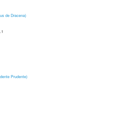
pus de Dracena)
.1
dente Prudente)