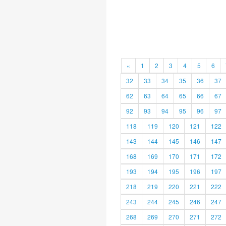
«
1
2
3
4
5
6
32
33
34
35
36
37
62
63
64
65
66
67
92
93
94
95
96
97
118
119
120
121
122
143
144
145
146
147
168
169
170
171
172
193
194
195
196
197
218
219
220
221
222
243
244
245
246
247
268
269
270
271
272