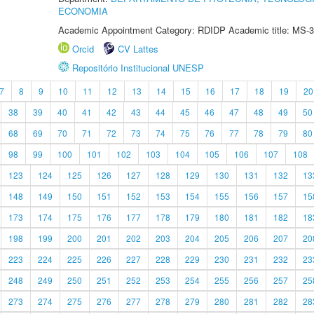
ECONOMIA
Academic Appointment Category: RDIDP Academic title: MS-3
Orcid
CV Lattes
Repositório Institucional UNESP
7
8
9
10
11
12
13
14
15
16
17
18
19
20
38
39
40
41
42
43
44
45
46
47
48
49
50
68
69
70
71
72
73
74
75
76
77
78
79
80
98
99
100
101
102
103
104
105
106
107
108
123
124
125
126
127
128
129
130
131
132
13
148
149
150
151
152
153
154
155
156
157
15
173
174
175
176
177
178
179
180
181
182
18
198
199
200
201
202
203
204
205
206
207
20
223
224
225
226
227
228
229
230
231
232
23
248
249
250
251
252
253
254
255
256
257
25
273
274
275
276
277
278
279
280
281
282
28