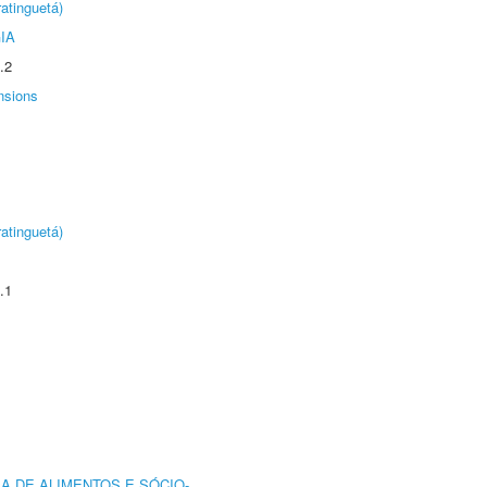
atinguetá)
IA
.2
nsions
atinguetá)
.1
A DE ALIMENTOS E SÓCIO-