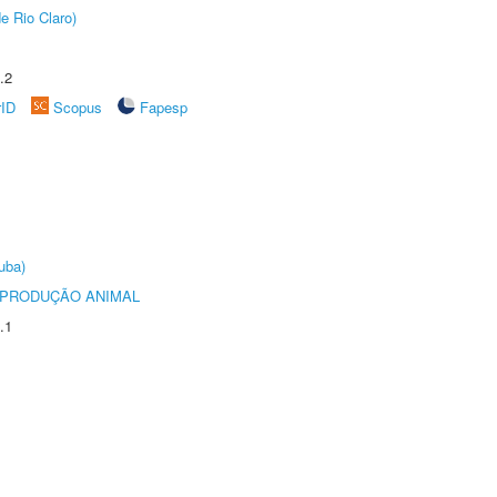
e Rio Claro)
.2
rID
Scopus
Fapesp
uba)
REPRODUÇÃO ANIMAL
.1