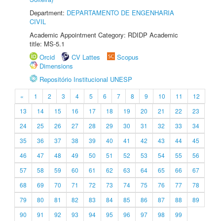
Department:
DEPARTAMENTO DE ENGENHARIA
CIVIL
Academic Appointment Category: RDIDP Academic
title: MS-5.1
Orcid
CV Lattes
Scopus
Dimensions
Repositório Institucional UNESP
«
1
2
3
4
5
6
7
8
9
10
11
12
13
14
15
16
17
18
19
20
21
22
23
24
25
26
27
28
29
30
31
32
33
34
35
36
37
38
39
40
41
42
43
44
45
46
47
48
49
50
51
52
53
54
55
56
57
58
59
60
61
62
63
64
65
66
67
68
69
70
71
72
73
74
75
76
77
78
79
80
81
82
83
84
85
86
87
88
89
90
91
92
93
94
95
96
97
98
99