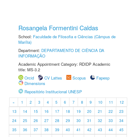
Rosangela Formentini Caldas
School:
Faculdade de Filosofia e Ciências (Câmpus de
Marília)
Department:
DEPARTAMENTO DE CIÊNCIA DA
INFORMAÇÃO
Academic Appointment Category: RDIDP Academic
title: MS-3.2
Orcid
CV Lattes
Scopus
Fapesp
Dimensions
Repositório Institucional UNESP
«
1
2
3
4
5
6
7
8
9
10
11
12
13
14
15
16
17
18
19
20
21
22
23
24
25
26
27
28
29
30
31
32
33
34
35
36
37
38
39
40
41
42
43
44
45