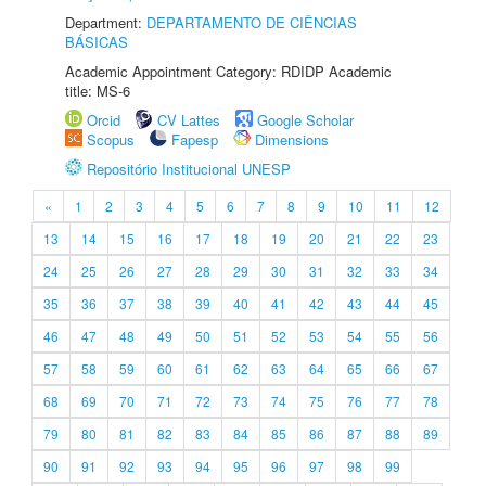
Department:
DEPARTAMENTO DE CIÊNCIAS
BÁSICAS
Academic Appointment Category: RDIDP Academic
title: MS-6
Orcid
CV Lattes
Google Scholar
Scopus
Fapesp
Dimensions
Repositório Institucional UNESP
«
1
2
3
4
5
6
7
8
9
10
11
12
13
14
15
16
17
18
19
20
21
22
23
24
25
26
27
28
29
30
31
32
33
34
35
36
37
38
39
40
41
42
43
44
45
46
47
48
49
50
51
52
53
54
55
56
57
58
59
60
61
62
63
64
65
66
67
68
69
70
71
72
73
74
75
76
77
78
79
80
81
82
83
84
85
86
87
88
89
90
91
92
93
94
95
96
97
98
99