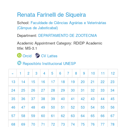
Renata Farinelli de Siqueira
School:
Faculdade de Ciências Agrárias e Veterinárias
(Câmpus de Jaboticabal)
Department:
DEPARTAMENTO DE ZOOTECNIA
Academic Appointment Category: RDIDP Academic
title: MS-3.1
Orcid
CV Lattes
Repositório Institucional UNESP
«
1
2
3
4
5
6
7
8
9
10
11
12
13
14
15
16
17
18
19
20
21
22
23
24
25
26
27
28
29
30
31
32
33
34
35
36
37
38
39
40
41
42
43
44
45
46
47
48
49
50
51
52
53
54
55
56
57
58
59
60
61
62
63
64
65
66
67
68
69
70
71
72
73
74
75
76
77
78