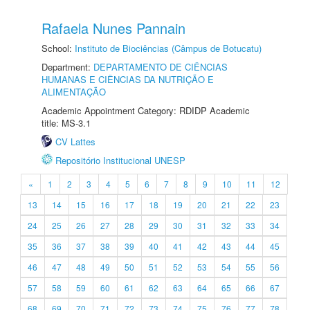
Rafaela Nunes Pannain
School:
Instituto de Biociências (Câmpus de Botucatu)
Department:
DEPARTAMENTO DE CIÊNCIAS
HUMANAS E CIÊNCIAS DA NUTRIÇÃO E
ALIMENTAÇÃO
Academic Appointment Category: RDIDP Academic
title: MS-3.1
CV Lattes
Repositório Institucional UNESP
«
1
2
3
4
5
6
7
8
9
10
11
12
13
14
15
16
17
18
19
20
21
22
23
24
25
26
27
28
29
30
31
32
33
34
35
36
37
38
39
40
41
42
43
44
45
46
47
48
49
50
51
52
53
54
55
56
57
58
59
60
61
62
63
64
65
66
67
68
69
70
71
72
73
74
75
76
77
78