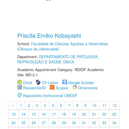
Priscila Emiko Kobayashi
School:
Faculdade de Ciências Agrárias e Veterinárias
(Câmpus de Jaboticabal)
Department:
DEPARTAMENTO DE PATOLOGIA,
REPRODUÇÃO E SAÚDE ÚNICA
Academic Appointment Category: RDIDP Academic
title: MS-3.1
Orcid
CV Lattes
Google Scholar
ResearcherID
Scopus
Dimensions
Repositório Institucional UNESP
«
1
2
3
4
5
6
7
8
9
10
11
12
13
14
15
16
17
18
19
20
21
22
23
24
25
26
27
28
29
30
31
32
33
34