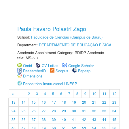
Paula Favaro Polastri Zago
School:
Faculdade de Ciências (Câmpus de Bauru)
Department:
DEPARTAMENTO DE EDUCAÇÃO FÍSICA
Academic Appointment Category: RDIDP Academic
title: MS-5.3
Orcid
CV Lattes
Google Scholar
ResearcherID
Scopus
Fapesp
Dimensions
Repositório Institucional UNESP
«
1
2
3
4
5
6
7
8
9
10
11
12
13
14
15
16
17
18
19
20
21
22
23
24
25
26
27
28
29
30
31
32
33
34
35
36
37
38
39
40
41
42
43
44
45
46
47
48
49
50
51
52
53
54
55
56