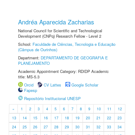
Andréa Aparecida Zacharias
National Council for Scientific and Technological
Development (CNPq) Research Fellow - Level 2
School:
Faculdade de Ciências, Tecnologia e Educação
(Câmpus de Ourinhos)
Department:
DEPARTAMENTO DE GEOGRAFIA E
PLANEJAMENTO
Academic Appointment Category: RDIDP Academic
title: MS-5.3
Orcid
CV Lattes
Google Scholar
Fapesp
Repositório Institucional UNESP
«
1
2
3
4
5
6
7
8
9
10
11
12
13
14
15
16
17
18
19
20
21
22
23
24
25
26
27
28
29
30
31
32
33
34