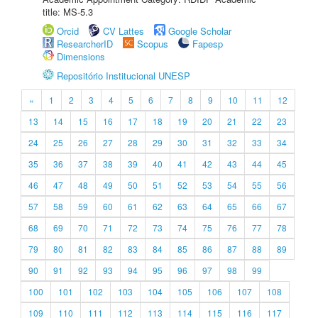
title: MS-5.3
Orcid
CV Lattes
Google Scholar
ResearcherID
Scopus
Fapesp
Dimensions
Repositório Institucional UNESP
«
1
2
3
4
5
6
7
8
9
10
11
12
13
14
15
16
17
18
19
20
21
22
23
24
25
26
27
28
29
30
31
32
33
34
35
36
37
38
39
40
41
42
43
44
45
46
47
48
49
50
51
52
53
54
55
56
57
58
59
60
61
62
63
64
65
66
67
68
69
70
71
72
73
74
75
76
77
78
79
80
81
82
83
84
85
86
87
88
89
90
91
92
93
94
95
96
97
98
99
100
101
102
103
104
105
106
107
108
109
110
111
112
113
114
115
116
117