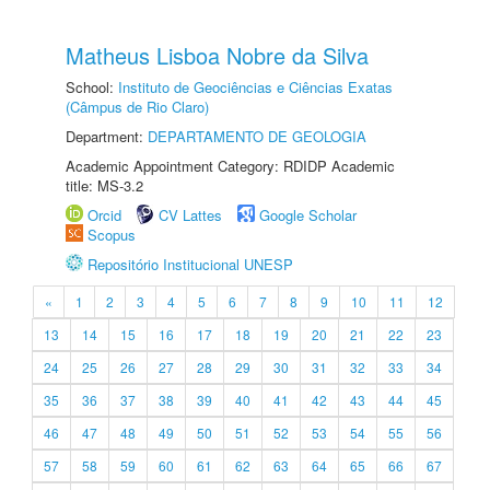
Matheus Lisboa Nobre da Silva
School:
Instituto de Geociências e Ciências Exatas
(Câmpus de Rio Claro)
Department:
DEPARTAMENTO DE GEOLOGIA
Academic Appointment Category: RDIDP Academic
title: MS-3.2
Orcid
CV Lattes
Google Scholar
Scopus
Repositório Institucional UNESP
«
1
2
3
4
5
6
7
8
9
10
11
12
13
14
15
16
17
18
19
20
21
22
23
24
25
26
27
28
29
30
31
32
33
34
35
36
37
38
39
40
41
42
43
44
45
46
47
48
49
50
51
52
53
54
55
56
57
58
59
60
61
62
63
64
65
66
67