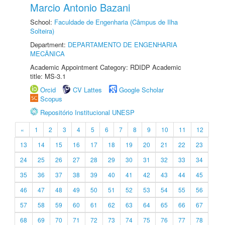
Marcio Antonio Bazani
School:
Faculdade de Engenharia (Câmpus de Ilha
Solteira)
Department:
DEPARTAMENTO DE ENGENHARIA
MECÂNICA
Academic Appointment Category: RDIDP Academic
title: MS-3.1
Orcid
CV Lattes
Google Scholar
Scopus
Repositório Institucional UNESP
«
1
2
3
4
5
6
7
8
9
10
11
12
13
14
15
16
17
18
19
20
21
22
23
24
25
26
27
28
29
30
31
32
33
34
35
36
37
38
39
40
41
42
43
44
45
46
47
48
49
50
51
52
53
54
55
56
57
58
59
60
61
62
63
64
65
66
67
68
69
70
71
72
73
74
75
76
77
78