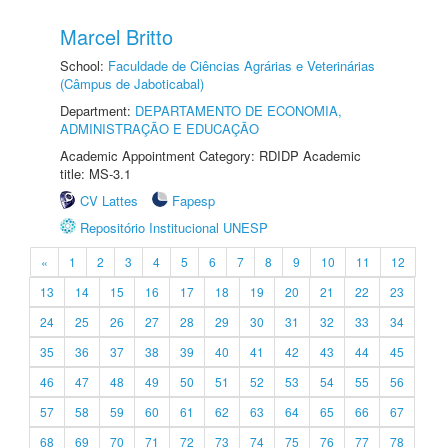
Marcel Britto
School:
Faculdade de Ciências Agrárias e Veterinárias
(Câmpus de Jaboticabal)
Department:
DEPARTAMENTO DE ECONOMIA,
ADMINISTRAÇÃO E EDUCAÇÃO
Academic Appointment Category: RDIDP Academic
title: MS-3.1
CV Lattes
Fapesp
Repositório Institucional UNESP
«
1
2
3
4
5
6
7
8
9
10
11
12
13
14
15
16
17
18
19
20
21
22
23
24
25
26
27
28
29
30
31
32
33
34
35
36
37
38
39
40
41
42
43
44
45
46
47
48
49
50
51
52
53
54
55
56
57
58
59
60
61
62
63
64
65
66
67
68
69
70
71
72
73
74
75
76
77
78