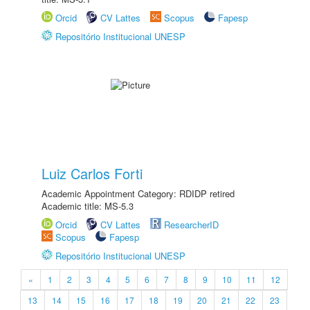
Orcid
CV Lattes
Scopus
Fapesp
Repositório Institucional UNESP
Luiz Carlos Forti
Academic Appointment Category: RDIDP retired
Academic title: MS-5.3
Orcid
CV Lattes
ResearcherID
Scopus
Fapesp
Repositório Institucional UNESP
«
1
2
3
4
5
6
7
8
9
10
11
12
13
14
15
16
17
18
19
20
21
22
23