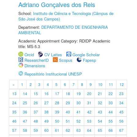
Adriano Gonçalves dos Reis
School:
Instituto de Ciência e Tecnologia (Câmpus de
São José dos Campos)
Department:
DEPARTAMENTO DE ENGENHARIA
AMBIENTAL
Academic Appointment Category: RDIDP Academic
title: MS-5.3
Orcid
CV Lattes
Google Scholar
ResearcherID
Scopus
Fapesp
Dimensions
Repositório Institucional UNESP
«
1
2
3
4
5
6
7
8
9
10
11
12
13
14
15
16
17
18
19
20
21
22
23
24
25
26
27
28
29
30
31
32
33
34
35
36
37
38
39
40
41
42
43
44
45
46
47
48
49
50
51
52
53
54
55
56
57
58
59
60
61
62
63
64
65
66
67