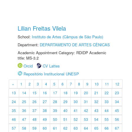
Lilian Freitas Vilela
School:
Instituto de Artes (Câmpus de São Paulo)
Department:
DEPARTAMENTO DE ARTES CÊNICAS
Academic Appointment Category: RDIDP Academic
title: MS-3.2
Orcid
CV Lattes
Repositório Institucional UNESP
«
1
2
3
4
5
6
7
8
9
10
11
12
13
14
15
16
17
18
19
20
21
22
23
24
25
26
27
28
29
30
31
32
33
34
35
36
37
38
39
40
41
42
43
44
45
46
47
48
49
50
51
52
53
54
55
56
57
58
59
60
61
62
63
64
65
66
67