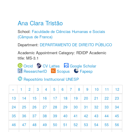
Ana Clara Tristão
School:
Faculdade de Ciências Humanas e Sociais
(Câmpus de Franca)
Department:
DEPARTAMENTO DE DIREITO PÚBLICO
Academic Appointment Category: RDIDP Academic
title: MS-3.1
Orcid
CV Lattes
Google Scholar
ResearcherID
Scopus
Fapesp
Repositório Institucional UNESP
«
1
2
3
4
5
6
7
8
9
10
11
12
13
14
15
16
17
18
19
20
21
22
23
24
25
26
27
28
29
30
31
32
33
34
35
36
37
38
39
40
41
42
43
44
45
46
47
48
49
50
51
52
53
54
55
56