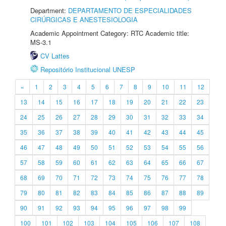
Department:
DEPARTAMENTO DE ESPECIALIDADES
CIRÚRGICAS E ANESTESIOLOGIA
Academic Appointment Category: RTC Academic title:
MS-3.1
CV Lattes
Repositório Institucional UNESP
«
1
2
3
4
5
6
7
8
9
10
11
12
13
14
15
16
17
18
19
20
21
22
23
24
25
26
27
28
29
30
31
32
33
34
35
36
37
38
39
40
41
42
43
44
45
46
47
48
49
50
51
52
53
54
55
56
57
58
59
60
61
62
63
64
65
66
67
68
69
70
71
72
73
74
75
76
77
78
79
80
81
82
83
84
85
86
87
88
89
90
91
92
93
94
95
96
97
98
99
100
101
102
103
104
105
106
107
108