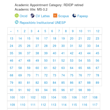
Academic Appointment Category: RDIDP retired
Academic title: MS-3.2
Orcid
CV Lattes
Scopus
Fapesp
Repositório Institucional UNESP
«
1
2
3
4
5
6
7
8
9
10
11
12
13
14
15
16
17
18
19
20
21
22
23
24
25
26
27
28
29
30
31
32
33
34
35
36
37
38
39
40
41
42
43
44
45
46
47
48
49
50
51
52
53
54
55
56
57
58
59
60
61
62
63
64
65
66
67
68
69
70
71
72
73
74
75
76
77
78
79
80
81
82
83
84
85
86
87
88
89
90
91
92
93
94
95
96
97
98
99
100
101
102
103
104
105
106
107
108
109
110
111
112
113
114
115
116
117