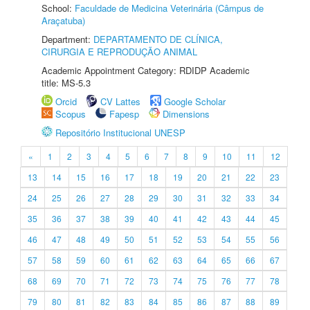
School:
Faculdade de Medicina Veterinária (Câmpus de
Araçatuba)
Department:
DEPARTAMENTO DE CLÍNICA,
CIRURGIA E REPRODUÇÃO ANIMAL
Academic Appointment Category: RDIDP Academic
title: MS-5.3
Orcid
CV Lattes
Google Scholar
Scopus
Fapesp
Dimensions
Repositório Institucional UNESP
«
1
2
3
4
5
6
7
8
9
10
11
12
13
14
15
16
17
18
19
20
21
22
23
24
25
26
27
28
29
30
31
32
33
34
35
36
37
38
39
40
41
42
43
44
45
46
47
48
49
50
51
52
53
54
55
56
57
58
59
60
61
62
63
64
65
66
67
68
69
70
71
72
73
74
75
76
77
78
79
80
81
82
83
84
85
86
87
88
89