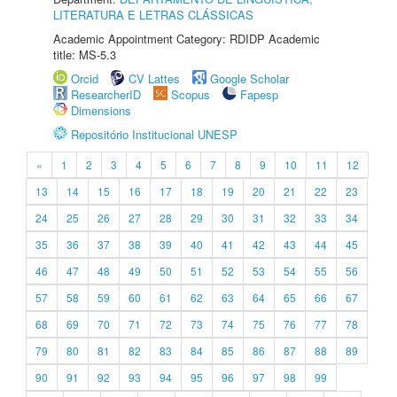
LITERATURA E LETRAS CLÁSSICAS
Academic Appointment Category: RDIDP Academic
title: MS-5.3
Orcid
CV Lattes
Google Scholar
ResearcherID
Scopus
Fapesp
Dimensions
Repositório Institucional UNESP
«
1
2
3
4
5
6
7
8
9
10
11
12
13
14
15
16
17
18
19
20
21
22
23
24
25
26
27
28
29
30
31
32
33
34
35
36
37
38
39
40
41
42
43
44
45
46
47
48
49
50
51
52
53
54
55
56
57
58
59
60
61
62
63
64
65
66
67
68
69
70
71
72
73
74
75
76
77
78
79
80
81
82
83
84
85
86
87
88
89
90
91
92
93
94
95
96
97
98
99