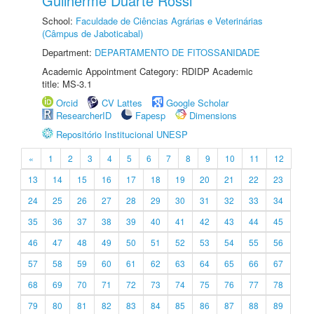
Guilherme Duarte Rossi
School:
Faculdade de Ciências Agrárias e Veterinárias
(Câmpus de Jaboticabal)
Department:
DEPARTAMENTO DE FITOSSANIDADE
Academic Appointment Category: RDIDP Academic
title: MS-3.1
Orcid
CV Lattes
Google Scholar
ResearcherID
Fapesp
Dimensions
Repositório Institucional UNESP
«
1
2
3
4
5
6
7
8
9
10
11
12
13
14
15
16
17
18
19
20
21
22
23
24
25
26
27
28
29
30
31
32
33
34
35
36
37
38
39
40
41
42
43
44
45
46
47
48
49
50
51
52
53
54
55
56
57
58
59
60
61
62
63
64
65
66
67
68
69
70
71
72
73
74
75
76
77
78
79
80
81
82
83
84
85
86
87
88
89