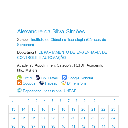
Alexandre da Silva Simões
School:
Instituto de Ciência e Tecnologia (Câmpus de
Sorocaba)
Department:
DEPARTAMENTO DE ENGENHARIA DE
CONTROLE E AUTOMAÇÃO
Academic Appointment Category: RDIDP Academic
title: MS-5.3
Orcid
CV Lattes
Google Scholar
Scopus
Fapesp
Dimensions
Repositório Institucional UNESP
«
1
2
3
4
5
6
7
8
9
10
11
12
13
14
15
16
17
18
19
20
21
22
23
24
25
26
27
28
29
30
31
32
33
34
35
36
37
38
39
40
41
42
43
44
45