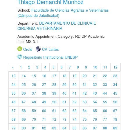
Thiago Demarchi Munhoz
School:
Faculdade de Ciências Agrárias e Veterinárias
(Câmpus de Jaboticabal)
Department:
DEPARTAMENTO DE CLINICA E
CIRURGIA VETERINÁRIA
Academic Appointment Category: RDIDP Academic
title: MS-3.1
Orcid
CV Lattes
Repositório Institucional UNESP
«
1
2
3
4
5
6
7
8
9
10
11
12
13
14
15
16
17
18
19
20
21
22
23
24
25
26
27
28
29
30
31
32
33
34
35
36
37
38
39
40
41
42
43
44
45
46
47
48
49
50
51
52
53
54
55
56
57
58
59
60
61
62
63
64
65
66
67
68
69
70
71
72
73
74
75
76
77
78
79
80
81
82
83
84
85
86
87
88
89