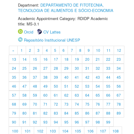
Department:
DEPARTAMENTO DE FITOTECNIA,
TECNOLOGIA DE ALIMENTOS E SÓCIO-ECONOMIA
Academic Appointment Category: RDIDP Academic
title: MS-3.1
Orcid
CV Lattes
Repositório Institucional UNESP
«
1
2
3
4
5
6
7
8
9
10
11
12
13
14
15
16
17
18
19
20
21
22
23
24
25
26
27
28
29
30
31
32
33
34
35
36
37
38
39
40
41
42
43
44
45
46
47
48
49
50
51
52
53
54
55
56
57
58
59
60
61
62
63
64
65
66
67
68
69
70
71
72
73
74
75
76
77
78
79
80
81
82
83
84
85
86
87
88
89
90
91
92
93
94
95
96
97
98
99
100
101
102
103
104
105
106
107
108