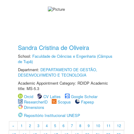
Sandra Cristina de Oliveira
School:
Faculdade de Ciências e Engenharia (Câmpus
de Tupã)
Department:
DEPARTAMENTO DE GESTÃO,
DESENVOLVIMENTO E TECNOLOGIA
Academic Appointment Category: RDIDP Academic
title: MS-5.3
Orcid
CV Lattes
Google Scholar
ResearcherID
Scopus
Fapesp
Dimensions
Repositório Institucional UNESP
«
1
2
3
4
5
6
7
8
9
10
11
12