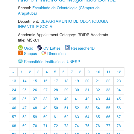
School:
Faculdade de Odontologia (Câmpus de
Araçatuba)
Department:
DEPARTAMENTO DE ODONTOLOGIA
INFANTIL E SOCIAL
Academic Appointment Category: RDIDP Academic
title: MS-3.1
Orcid
CV Lattes
ResearcherID
Scopus
Dimensions
Repositório Institucional UNESP
«
1
2
3
4
5
6
7
8
9
10
11
12
13
14
15
16
17
18
19
20
21
22
23
24
25
26
27
28
29
30
31
32
33
34
35
36
37
38
39
40
41
42
43
44
45
46
47
48
49
50
51
52
53
54
55
56
57
58
59
60
61
62
63
64
65
66
67
68
69
70
71
72
73
74
75
76
77
78