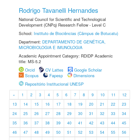
Rodrigo Tavanelli Hernandes
National Council for Scientific and Technological
Development (CNPq) Research Fellow - Level C
School:
Instituto de Biociências (Câmpus de Botucatu)
Department:
DEPARTAMENTO DE GENÉTICA,
MICROBIOLOGIA E IMUNOLOGIA
Academic Appointment Category: RDIDP Academic
title: MS-5.2
Orcid
CV Lattes
Google Scholar
Scopus
Fapesp
Dimensions
Repositório Institucional UNESP
«
1
2
3
4
5
6
7
8
9
10
11
12
13
14
15
16
17
18
19
20
21
22
23
24
25
26
27
28
29
30
31
32
33
34
35
36
37
38
39
40
41
42
43
44
45
46
47
48
49
50
51
52
53
54
55
56