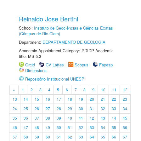
Reinaldo Jose Bertini
School:
Instituto de Geociências e Ciências Exatas
(Câmpus de Rio Claro)
Department:
DEPARTAMENTO DE GEOLOGIA
Academic Appointment Category: RDIDP Academic
title: MS-5.3
Orcid
CV Lattes
Scopus
Fapesp
Dimensions
Repositório Institucional UNESP
«
1
2
3
4
5
6
7
8
9
10
11
12
13
14
15
16
17
18
19
20
21
22
23
24
25
26
27
28
29
30
31
32
33
34
35
36
37
38
39
40
41
42
43
44
45
46
47
48
49
50
51
52
53
54
55
56
57
58
59
60
61
62
63
64
65
66
67